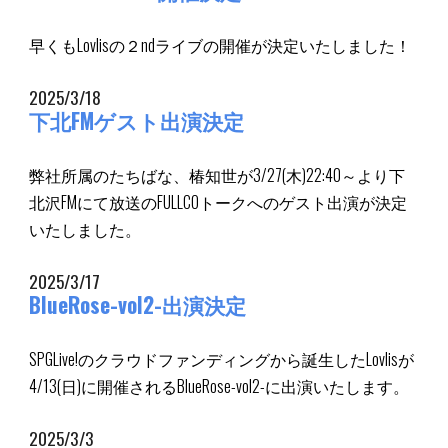
早くもLovlisの２ndライブの開催が決定いたしました！
2025/3/18
下北FM
ゲスト出演決定
弊社所属のたちばな、椿知世が3/27(木)22:40～より下
北沢FMにて放送のFULLCOトークへのゲスト出演が決定
いたしました。
2025/3/17
BlueRose-vol2-出演決定
SPGLive!のクラウドファンディングから誕生したLovlis
が
4/13(日)に開催されるBlueRose-vol2-に出演いたします。
2025/3/
3