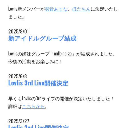
Lovlis新メンバーが
羽音あすな
、
ほたちん
に決定いたし
ました。
2025/8/01
新アイドルグループ結成
Lovlisの姉妹グループ「mille neige」が結成されました。
今後の活動をお楽しみに！
2025/6/8
Lovlis 3rd Live開催決定
早くもLovlisの3rdライブの開催が決定いたしました！
詳細は
こちらから
。
2025/3/27
Lovlis 2nd Live開催決定