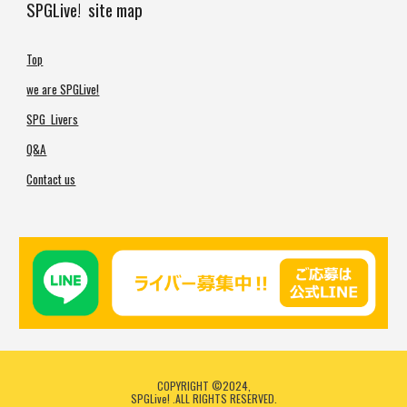
SPGLive! site map
Top
we are SPGLive!
SPG Livers
Q&A
Contact us
COPYRIGHT ©2024,
SPGLive!
.ALL RIGHTS RESERVED.