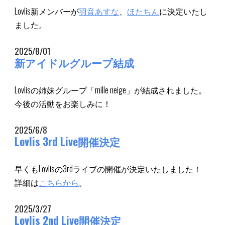
Lovlis新メンバーが
羽音あすな
、
ほたちん
に決定いたし
ました。
2025/8/01
新アイドルグループ結成
Lovlisの姉妹グループ「mille neige」が
結成されました
。
今後の活動をお楽しみに！
2025/
6
/8
Lovlis
3r
d Live開催決定
早くもLovlisの
3rd
ライブの開催が決定いたしました！
詳細は
こちらから
。
2025/3/27
Lovlis 2nd Live開催決定