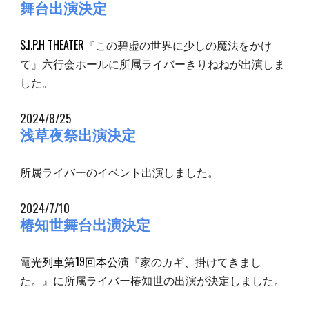
舞台出演決定
S.I.P.H THEATER
『
この碧虚の世界に少しの魔法をかけ
て
』
六行会ホール
に所属ライバー
きりねねが
出演しま
した。
2024/8/25
浅草夜祭出演決定
所属ライバーのイベント出演
しました。
2024/
7
/
10
椿知世舞台
出演決定
電光列車第19回本公演
『
家のカギ、掛けてきまし
た。
』に所属ライバー椿知世の出演が決定しました。