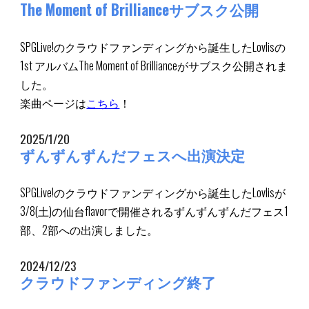
The Moment of Brilliance
サブスク公開
SPGLive!のクラウドファンディングから誕生したLovlis
の
1st アルバムThe Moment of Brillianceがサブスク公開されま
した。
楽曲ページは
こちら
！
2025/1/20
ずんずんずんだフェスへ出演決定
SPGLive!のクラウドファンディングから誕生したLovlisが
3/8(土)の仙台
flavor
で開催される
ずんずんずんだフェス1
部、2部への出演
しました。
2024/1
2
/2
3
クラウドファンディング終了