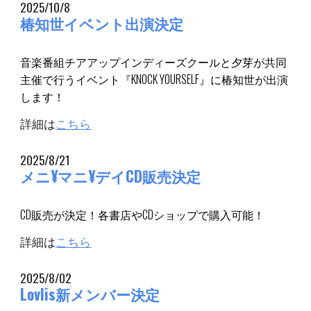
2025/
10
/
8
椿知世イベント出演決定
音楽番組チアアップインディーズクールと夕芽が共同
主催で行うイベント『KNOCK YOURSELF』に椿知世が出演
します！
詳細は
こちら
2025/8/21
メニ¥マニ¥デイCD販売決定
CD販売が決定！各書店やCDショップで購入可能！
詳細は
こちら
2025/8/02
Lovlis新メンバー決定