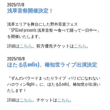
2025/11/8
浅草音祭開催決定！
浅草エリアを舞台にした野外音楽フェス
「SPGLive! presents 浅草音祭 〜食べて踊って一日中〜」
を開催いたします。
詳細は
こちら
。前方優先チケットは
こちら
。
2025/10/8
ほたる(Lovlis)、椿知世ライブ出演決定
『ずんのバラードまったりライブ -パリピになれない
ハロウィンNight-』に、ほたる(Lovlis)、椿知世が出演い
たします！
詳細は
こちら
。チケットは
こちら
。