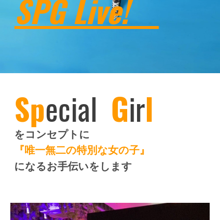
SPG Live!
Sp
ecial
G
ir
l
をコンセプトに
『唯一無二の特別な女の子』
になるお手伝いをします