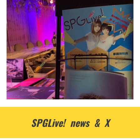
SPGLive! news & X