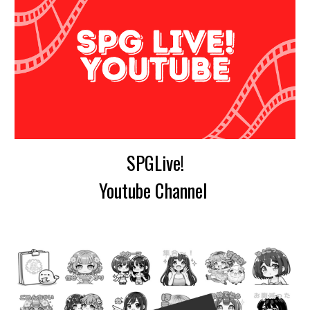
SPGLive!
Youtube C
hannel