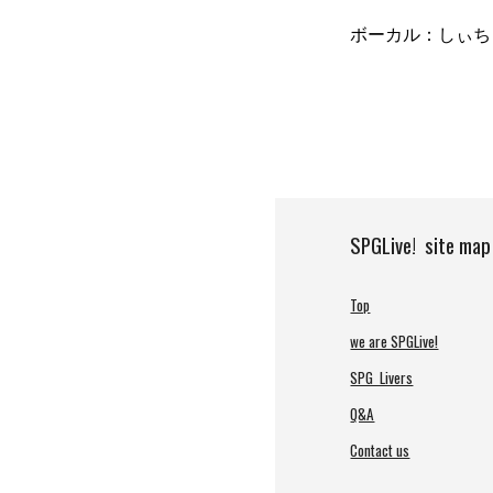
ボーカル：しぃち
SPGLive! site map
Top
we are SPGLive!
SPG Livers
Q&A
Contact us