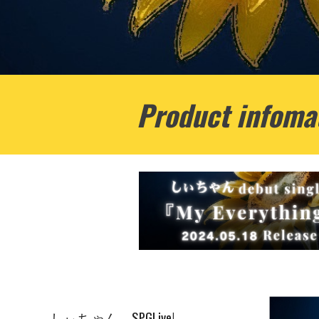
Product infoma
SPGLive!
しぃちゃん