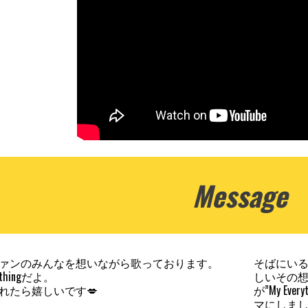
Message
ァンのみんなを想いながら歌っております。
そばにい
thingだよ。
しいその
れたら嬉しいです💋
が”My E
マにしま