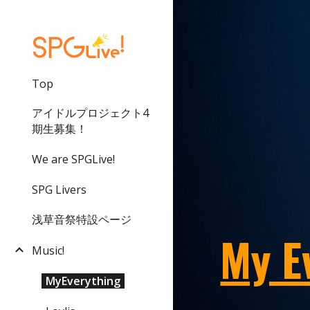
Sk
Top
アイドルプロジェクト4
期生募集！
We are SPGLive!
SPG Livers
浅草音祭特設ページ
My E
Music!
MyEverything