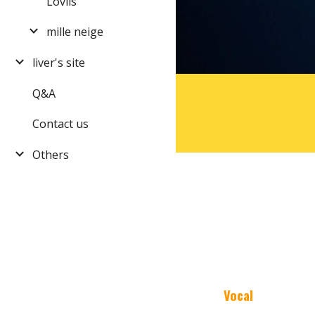
Lovlis
mille neige
liver's site
Q&A
Contact us
Others
Vocal