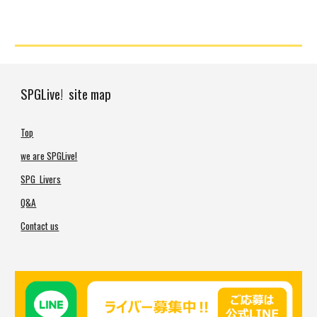
SPGLive! site map
Top
we are SPGLive!
SPG Livers
Q&A
Contact us