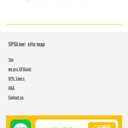
SPGLive! site map
Top
we are SPGLive!
SPG Livers
Q&A
Contact us